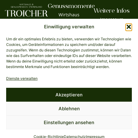
Genussmomente
Weitere Infos
Wirtshaus
Impressum
Genusspension
Willkommen im
Einwilligung verwalten
Datenschutz
Wirtshaus &
Catering
AGB
Genusspension
Tisch reservieren
Um dir ein optimales Erlebnis zu bieten, verwenden wir Technologien wie
Troicher! Hier
News & Angebote
Cookies, um Geräteinformationen zu speichern und/oder darauf
treffen traditionelle
zuzugreifen. Wenn du diesen Technologien zustimmst, können wir Daten
Öffnungszeiten
Küche und
wie das Surfverhalten oder eindeutige IDs auf dieser Website verarbeiten.
Jobs
Wenn du deine Einwilligung nicht erteilst oder zurückziehst, können
südsteirische
bestimmte Merkmale und Funktionen beeinträchtigt werden.
Gastfreundschaft
aufeinander.
Dienste verwalten
Genießen Sie
unvergessliche
Akzeptieren
Momente im Süden
der Steiermark!
Ablehnen
© 2026 Wirtshaus Troicher. Alle
Datenschutzerklärung
Einstellungen ansehen
Rechte vorbehalten.
Cookie-Einstellungen
Cookie-Richtlinie
Datenschutz
Impressum