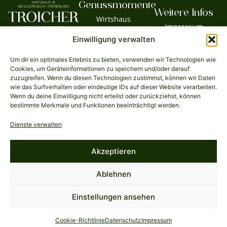
Genussmomente
Weitere Infos
Wirtshaus
Impressum
Genusspension
Willkommen im
Einwilligung verwalten
Datenschutz
Wirtshaus &
Catering
AGB
Genusspension
Tisch reservieren
Um dir ein optimales Erlebnis zu bieten, verwenden wir Technologien wie
Troicher! Hier
News & Angebote
Cookies, um Geräteinformationen zu speichern und/oder darauf
treffen traditionelle
zuzugreifen. Wenn du diesen Technologien zustimmst, können wir Daten
Öffnungszeiten
Küche und
wie das Surfverhalten oder eindeutige IDs auf dieser Website verarbeiten.
Jobs
Wenn du deine Einwilligung nicht erteilst oder zurückziehst, können
südsteirische
bestimmte Merkmale und Funktionen beeinträchtigt werden.
Gastfreundschaft
aufeinander.
Dienste verwalten
Genießen Sie
unvergessliche
Momente im Süden
Akzeptieren
der Steiermark!
Ablehnen
© 2026 Wirtshaus Troicher. Alle
Datenschutzerklärung
Einstellungen ansehen
Rechte vorbehalten.
Cookie-Einstellungen
Cookie-Richtlinie
Datenschutz
Impressum